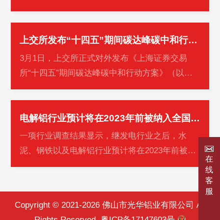
点企业调查研究的基础上，形成2021年中国铝用
炭素工业主要产品产量。现通报如下…
上交所发布“十四五”期间碳达峰碳中和行动方案
3月1日，上交所正式对外发布《上海证券交易
所“十四五”期间碳达峰碳中和行动方案》（以下
简称《行动方案》）。同日，绿色金融主题研讨
暨《行动方案》发布会在上交所交易…
电解铝行业预计将在2023年前被纳入全国碳市场
一项行业调查结果显示，继发电行业之后，水
泥、钢铁以及电解铝行业预计将在2023年前被纳
在
入全国碳市场。全国碳市场的碳价也将会稳步上
线
涨，预计由2022年的49元/吨升至2025年…
客
服
Copyright © 2021-2026 佛山市光华铝业有限公司 All
Rights Reserved.
粤ICP备17147603号