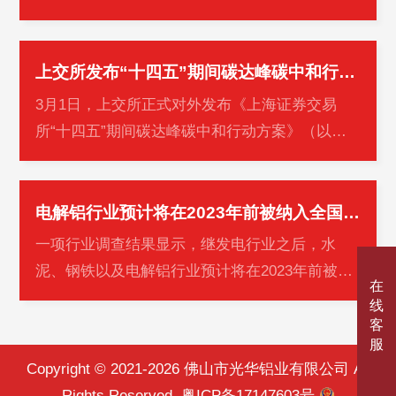
点企业调查研究的基础上，形成2021年中国铝用
炭素工业主要产品产量。现通报如下…
上交所发布“十四五”期间碳达峰碳中和行动方案
3月1日，上交所正式对外发布《上海证券交易
所“十四五”期间碳达峰碳中和行动方案》（以下
简称《行动方案》）。同日，绿色金融主题研讨
暨《行动方案》发布会在上交所交易…
电解铝行业预计将在2023年前被纳入全国碳市场
一项行业调查结果显示，继发电行业之后，水
泥、钢铁以及电解铝行业预计将在2023年前被纳
在
入全国碳市场。全国碳市场的碳价也将会稳步上
线
涨，预计由2022年的49元/吨升至2025年…
客
服
Copyright © 2021-2026 佛山市光华铝业有限公司 All
Rights Reserved.
粤ICP备17147603号