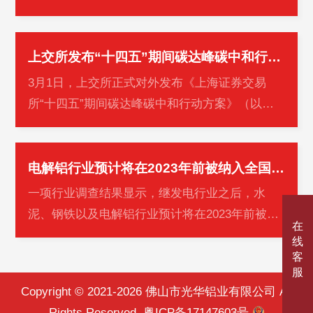
点企业调查研究的基础上，形成2021年中国铝用
炭素工业主要产品产量。现通报如下…
上交所发布“十四五”期间碳达峰碳中和行动方案
3月1日，上交所正式对外发布《上海证券交易
所“十四五”期间碳达峰碳中和行动方案》（以下
简称《行动方案》）。同日，绿色金融主题研讨
暨《行动方案》发布会在上交所交易…
电解铝行业预计将在2023年前被纳入全国碳市场
一项行业调查结果显示，继发电行业之后，水
泥、钢铁以及电解铝行业预计将在2023年前被纳
在
入全国碳市场。全国碳市场的碳价也将会稳步上
线
涨，预计由2022年的49元/吨升至2025年…
客
服
Copyright © 2021-2026 佛山市光华铝业有限公司 All
Rights Reserved.
粤ICP备17147603号