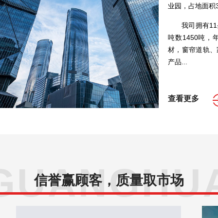
业园，占地面积
我司拥有1
吨数1450吨
材，窗帘道轨、
产品...
查看更多
GUANGHU
信誉赢顾客，质量取市场