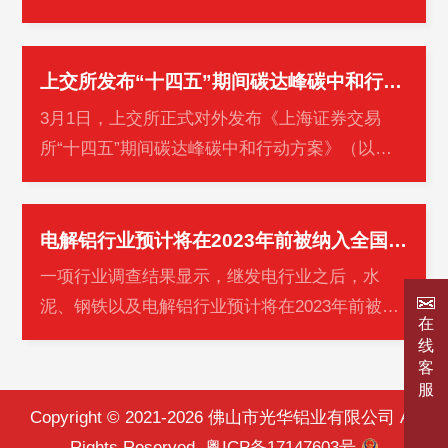
点企业调查研究的基础上，形成2021年中国铝用
炭素工业主要产品产量。现通报如下…
上交所发布“十四五”期间碳达峰碳中和行动方案
3月1日，上交所正式对外发布《上海证券交易
所“十四五”期间碳达峰碳中和行动方案》（以下
简称《行动方案》）。同日，绿色金融主题研讨
暨《行动方案》发布会在上交所交易…
电解铝行业预计将在2023年前被纳入全国碳市场
一项行业调查结果显示，继发电行业之后，水
泥、钢铁以及电解铝行业预计将在2023年前被纳
在
入全国碳市场。全国碳市场的碳价也将会稳步上
线
涨，预计由2022年的49元/吨升至2025年…
客
服
Copyright © 2021-2026 佛山市光华铝业有限公司 All
Rights Reserved.
粤ICP备17147603号